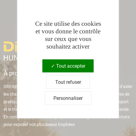
Ce site utilise des cookies
et vous donne le contrôle
sur ceux que vous
souhaitez activer
Tout accepter
À propos de Dreier Hunting Tools
Tout refuser
DREIER HUNTING TOOLS est une entreprise dont l’objectif est d’aider
les chasseurs à pratiquer leur activité favorite. Après des années de
Personnaliser
pratique, nous avons développé des outils qui facilitent le transport
et le traitement du gibier tout en garantissant l’hygiène de la viande.
En complément, nous vous proposons un large choix de présentoirs
pour exposer vos plus beaux trophées.