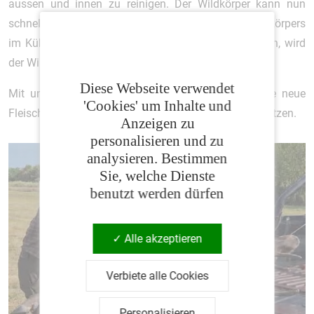
aussen und innen zu reinigen. Der Wildkörper kann nun
schneller auskühlen. Um ein Austrocknen des Wildkörpers
im Kühlraum nach dem Herunterkühlen zu vermeiden, wird
der Wildspreizer entfernt.
Diese Webseite verwendet
Mit unseren Hilfsmitteln ist es leichter möglich, die neue
'Cookies' um Inhalte und
Fleischhygiene-Verordnung in der Jagdpraxis umzusetzen.
Anzeigen zu
personalisieren und zu
analysieren. Bestimmen
Sie, welche Dienste
benutzt werden dürfen
Alle akzeptieren
Verbiete alle Cookies
Personalisieren