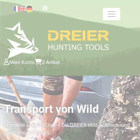
Cookie-Einstellungen
Mein Konto
0 Artikel
Transport von Wild
Startseite
»
Online-Shop
»
Die DREIER-Wild-Aufbrech- und
Laderampe Grösse S